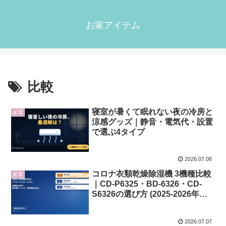
お家アイテム
比較
寝室が暑くて眠れない夜の冷房と
家電
涼感グッズ｜静音・電気代・設置
で選ぶ4タイプ
2026.07.08
コロナ衣類乾燥除湿機 3機種比較
家電
｜CD-P6325・BD-6326・CD-
S6326の選び方 (2025-2026年モ
デル)
2026.07.07