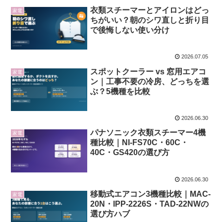
衣類スチーマーとアイロンはどっ
家電
ちがいい？朝のシワ直しと折り目
で後悔しない使い分け
2026.07.05
スポットクーラー vs 窓用エアコ
家電
ン｜工事不要の冷房、どっちを選
ぶ？5機種を比較
2026.06.30
パナソニック衣類スチーマー4機
家電
種比較｜NI-FS70C・60C・
40C・GS420の選び方
2026.06.30
移動式エアコン3機種比較｜MAC-
家電
20N・IPP-2226S・TAD-22NWの
選び方ハブ