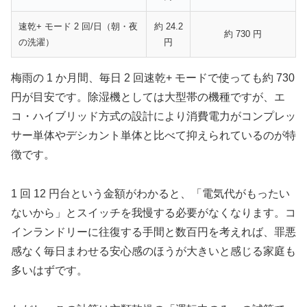
速乾+ モード 2 回/日（朝・夜
約 24.2
約 730 円
の洗濯）
円
梅雨の 1 か月間、毎日 2 回速乾+ モードで使っても約 730
円が目安です。除湿機としては大型帯の機種ですが、エ
コ・ハイブリッド方式の設計により消費電力がコンプレッ
サー単体やデシカント単体と比べて抑えられているのが特
徴です。
1 回 12 円台という金額がわかると、「電気代がもったい
ないから」とスイッチを我慢する必要がなくなります。コ
インランドリーに往復する手間と数百円を考えれば、罪悪
感なく毎日まわせる安心感のほうが大きいと感じる家庭も
多いはずです。