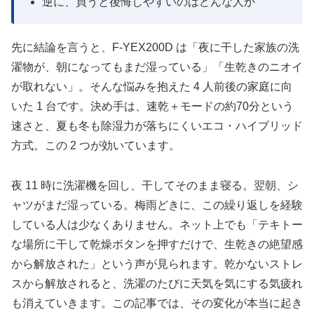
逆に、買うと後悔しやすいのはどんな人か
先に結論を言うと、F-YEX200D は「夜に干した家族の洗
濯物が、朝になってもまだ湿っている」「生乾きのニオイ
が取れない」。そんな悩みを抱えた 4 人前後の家庭に向
いた 1 台です。決め手は、速乾＋モードの約70分という
速さと、夏も冬も除湿力が落ちにくいエコ・ハイブリッド
方式。この 2 つが効いています。
夜 11 時に洗濯機を回し、干してそのまま寝る。翌朝、シ
ャツがまだ湿っている。梅雨どきに、この繰り返しを経験
している人は少なくありません。ネット上でも「テキトー
な場所に干して乾燥ボタンを押すだけで、生乾きの絶望感
から解放された」という声が見られます。乾かないストレ
スから解放されると、洗濯のたびに天気を気にする気疲れ
も消えていきます。この記事では、その変化が本当に起き