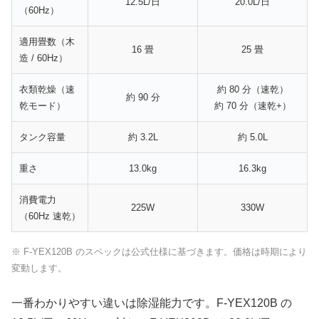
12.5L/日
20.0L/日
（60Hz）
適用畳数（木
16 畳
25 畳
造 / 60Hz）
衣類乾燥（速
約 80 分（速乾）
約 90 分
乾モード）
約 70 分（速乾+）
タンク容量
約 3.2L
約 5.0L
重さ
13.0kg
16.3kg
消費電力
225W
330W
（60Hz 速乾）
※ F-YEX120B のスペックは公式仕様に基づきます。価格は時期により
変動します。
一番わかりやすい違いは除湿能力です。F-YEX120B の