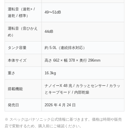
運転音（速乾+ /
49〜51dB
速乾 / 標準）
運転音（音ひかえ
44dB
め）
タンク容量
約 5.0L（連続排水対応）
本体サイズ
高さ 662 × 幅 378 × 奥行 296mm
重さ
16.3kg
ナノイーX 48 兆 / カラッとセンサー / カラッ
搭載機能
とキープモード / 内部乾燥
発売日
2026 年 4 月 24 日
※ スペックはパナソニック公式情報に基づきます。価格は時期や販売
店で変動するため、購入前にご確認ください。