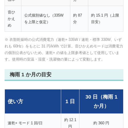
音ひ
公式個別値なし（335W
約 87
約 15.1 円（上限
かえ
を上限と仮定）
分
目安）
め
※ 衣類乾燥時の公式消費電力（速乾+ 335W / 速乾・標準 330W、いず
れも 60Hz）をもとに 31 円/kWh で計算。音ひかえめモードは消費電力
の個別公表がないため、速乾+ の値を上限参考値として使用していま
す。使用時の室温・湿度・洗濯物の量によって変動します。
梅雨 1 か月の目安
30 日（梅雨 1
使い方
1 日
か月）
約 12.1
速乾+ モード 1 回/日
約 360 円
円