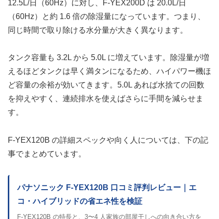
12.5L/日（60Hz）に対し、F-YEX200D は 20.0L/日
（60Hz）と約 1.6 倍の除湿量になっています。つまり、
同じ時間で取り除ける水分量が大きく異なります。
タンク容量も 3.2L から 5.0L に増えています。除湿量が増
えるほどタンクは早く満タンになるため、ハイパワー機ほ
ど容量の余裕が効いてきます。5.0L あれば水捨ての回数
を抑えやすく、連続排水を使えばさらに手間を減らせま
す。
F-YEX120B の詳細スペックや向く人については、下の記
事でまとめています。
パナソニック F-YEX120B 口コミ評判レビュー｜エ
コ・ハイブリッドの省エネ性を検証
F-YEX120B の特長と、3〜4 人家族の部屋干しへの向き合い方を