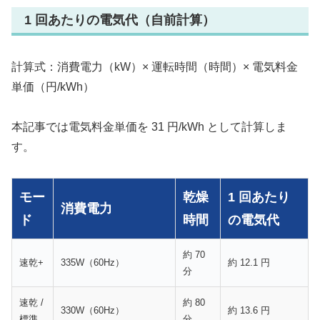
1 回あたりの電気代（自前計算）
計算式：消費電力（kW）× 運転時間（時間）× 電気料金
単価（円/kWh）
本記事では電気料金単価を 31 円/kWh として計算しま
す。
モー
乾燥
1 回あたり
消費電力
ド
時間
の電気代
約 70
速乾+
335W（60Hz）
約 12.1 円
分
速乾 /
約 80
330W（60Hz）
約 13.6 円
標準
分