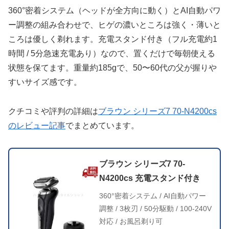
360°密着システム（ヘッドが全方向に動く）とAI自動パワ
ー調整の組み合わせで、ヒゲの濃いところは強く・薄いと
ころは優しく剃れます。充電スタンド付き（フル充電約1
時間 / 5分急速充電あり）なので、置くだけで毎朝使える
状態を保てます。重量約185gで、50〜60代の父が握りや
すいサイズ感です。
クチコミや評判の詳細は
ブラウン シリーズ7 70-N4200cs
のレビュー記事
でまとめています。
ブラウン シリーズ7 70-
N4200cs 充電スタンド付き
360°密着システム / AI自動パワー
調整 / 3枚刃 / 50分駆動 / 100-240V
対応 / お風呂剃り可