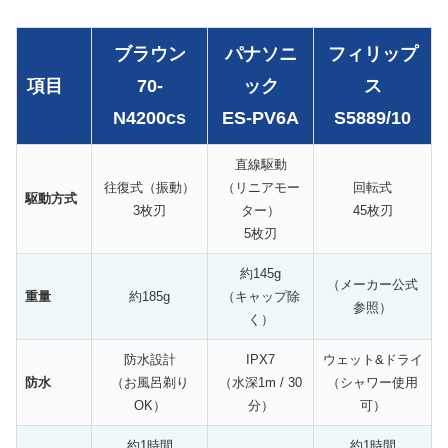
ブラウン
パナソニ
フィリップ
項目
70-
ック
ス
N4200cs
ES-PV6A
S5889/10
直線駆動
往復式（振動）
（リニアモー
回転式
駆動方式
3枚刃
ター）
45枚刃
5枚刃
約145g
（メーカー公式
重量
約185g
（キャップ除
参照）
く）
防水設計
IPX7
ウェット&ドライ
防水
（お風呂剃り
（水深1m / 30
（シャワー使用
OK）
分）
可）
約1時間
約1時間