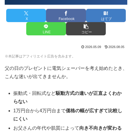
X
Facebook
はてブ
LINE
コピー
2026.05.09
2026.08.05
※本記事はアフィリエイト広告を含みます。
父の日のプレゼントに電気シェーバーを考え始めたとき、
こんな迷いが出てきませんか。
振動式・回転式など
駆動方式の違いが正直よくわか
らない
1万円台から4万円台まで
価格の幅が広すぎて比較し
にくい
お父さんの年代や肌質によって
向き不向きが変わる