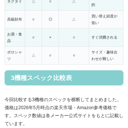
ネクタイ
△
○
△
的
買い替え頻度が
高級財布
○
◎
△
低い
お酒・食
○
×
○
すぐ消費される
品
ポロシャ
サイズ・趣味合
△
○
○
ツ
わせが難しい
3機種スペック比較表
今回比較する3機種のスペックを横断してまとめました。
価格は2026年5月時点の楽天市場・Amazon参考価格で
す。スペック数値は各メーカー公式サイトをもとに記載し
ています。