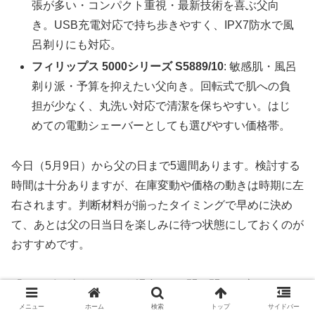
張が多い・コンパクト重視・最新技術を喜ぶ父向
き。USB充電対応で持ち歩きやすく、IPX7防水で風
呂剃りにも対応。
フィリップス 5000シリーズ S5889/10
: 敏感肌・風呂
剃り派・予算を抑えたい父向き。回転式で肌への負
担が少なく、丸洗い対応で清潔を保ちやすい。はじ
めての電動シェーバーとしても選びやすい価格帯。
今日（5月9日）から父の日まで5週間あります。検討する
時間は十分ありますが、在庫変動や価格の動きは時期に左
右されます。判断材料が揃ったタイミングで早めに決め
て、あとは父の日当日を楽しみに待つ状態にしておくのが
おすすめです。
「やっぱり迷う」という場合は、5問の問いに戻って、一
番気になるQ（ヒゲの濃さ or 持ち歩き頻度 or 予算）を優
メニュー
ホーム
検索
トップ
サイドバー