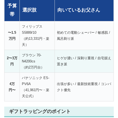
予算
選択肢
向いているお父さん
帯
フィリップス
〜1.5
S5889/10
初めての電動シェーバー / 敏感肌 /
万円
（約13,331円・楽
風呂剃り派
天）
ブラウン 70-
2〜3万
ヒゲが濃い / 深剃り重視 / 自宅据え
N4200cs
円
置き派
（約2万円台）
パナソニック ES-
4万
PV6A
出張が多い / 最新技術重視 / コンパ
円〜
（41,961円〜・楽
クト優先
天公式）
ギフトラッピングのポイント