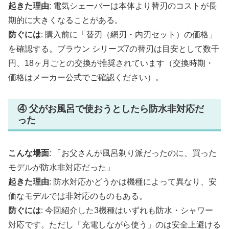
起きた理由
: 電気シェーバーは本体より替刃のコストが長
期的に大きくなることがある。
防ぐには
: 購入前に「替刃（網刃・内刃セット）の価格」
を確認する。ブラウン シリーズ7の替刃は目安として数千
円、18ヶ月ごとの交換が推奨されています（交換時期・
価格はメーカー公式でご確認ください）。
④ 父がお風呂で使おうとしたら防水非対応だ
った
こんな場面
: 「お父さんが風呂剃り派だったのに、買った
モデルが防水非対応だった」
起きた理由
: 防水対応かどうかは機種によって異なり、安
価なモデルでは非対応のものもある。
防ぐには
: 今回紹介した3機種はいずれも防水・シャワー
対応です。ただし「充電しながら使う」のは安全上避ける