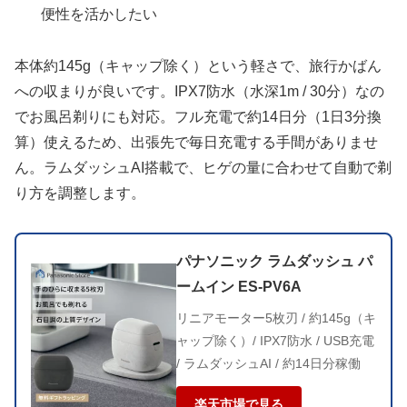
便性を活かしたい
本体約145g（キャップ除く）という軽さで、旅行かばん
への収まりが良いです。IPX7防水（水深1m / 30分）なの
でお風呂剃りにも対応。フル充電で約14日分（1日3分換
算）使えるため、出張先で毎日充電する手間がありませ
ん。ラムダッシュAI搭載で、ヒゲの量に合わせて自動で剃
り方を調整します。
パナソニック ラムダッシュ パ
ームイン ES-PV6A
リニアモーター5枚刃 / 約145g（キ
ャップ除く）/ IPX7防水 / USB充電
/ ラムダッシュAI / 約14日分稼働
楽天市場で見る