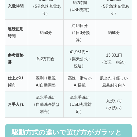
約2時間
充電時間
（5分急速充電あ
（5分急速充電あ
（USB充電）
り）
り）
約14日分
連続使用
約50分
（1日3分換
約60分
時間
算）
41,961円〜
参考価格
13,331円
約2万円台
（楽天公式・
帯
（楽天・税込）
税込）
仕上がり
深剃り重視
高速・滑らか
肌当たり優しい
傾向
AI自動調整
AI搭載
風呂剃り向き
流水手洗い
流水手洗い
丸洗い可
お手入れ
（自動洗浄器は
（USB充電対
（水洗い）
別売）
応）
駆動方式の違いで選び方がガラッと