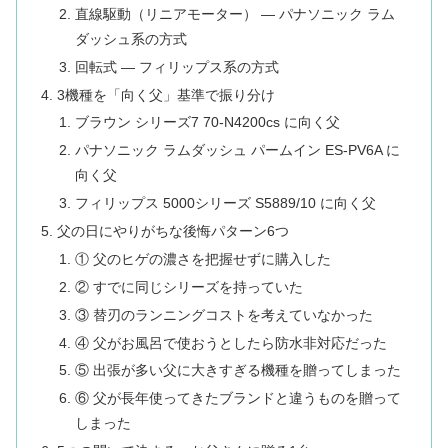
直線駆動（リニアモーター） ― パナソニック ラム
ダッシュ系の方式
回転式 ― フィリップス系の方式
3機種を「向く父」基準で振り分け
ブラウン シリーズ7 70-N4200cs に向く父
パナソニック ラムダッシュ パームイン ES-PV6A に
向く父
フィリップス 5000シリーズ S5889/10 に向く父
父の日にやりがちな後悔パターン6つ
① 父のヒゲの濃さを把握せずに購入した
② すでに同じシリーズを持っていた
③ 替刃のランニングコストを考えていなかった
④ 父がお風呂で使おうとしたら防水非対応だった
⑤ 出張が多い父に大きすぎる機種を贈ってしまった
⑥ 父が長年使ってきたブランドと違うものを贈って
しまった