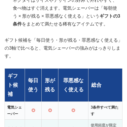
ネクタイはサイズやデザインの好みで外れやすく、
食べ物はすぐ消えます。電気シェーバーは「毎朝使
う × 形が残る × 罪悪感なく使える」という
ギフトの3
条件
をまとめて満たせる稀有なアイテムです。
ギフト候補を「毎日使う・形が残る・罪悪感なく使える」
の3軸で比べると、電気シェーバーの強みがはっきりしま
す。
ギフ
毎日
形が
罪悪感な
ト候
総合
使う
残る
く使える
補
電気シェ
3条件すべて満た
◎
◎
◎
ーバー
す
使用頻度が限定