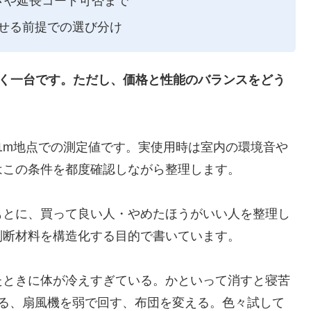
さや延長コード可否まで
せる前提での選び分け
向く一台です。ただし、価格と性能のバランスをどう
室・1m地点での測定値です。実使用時は室内の環境音や
はこの条件を都度確認しながら整理します。
もとに、買って良い人・やめたほうがいい人を整理し
判断材料を構造化する目的で書いています。
たときに体が冷えすぎている。かといって消すと寝苦
げる、扇風機を弱で回す、布団を変える。色々試して