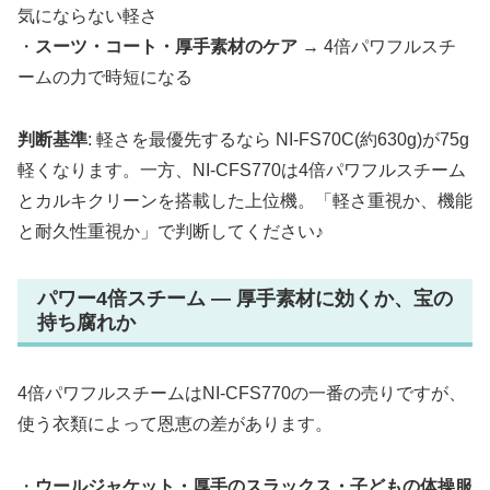
気にならない軽さ
・
スーツ・コート・厚手素材のケア
→ 4倍パワフルスチ
ームの力で時短になる
判断基準
: 軽さを最優先するなら NI-FS70C(約630g)が75g
軽くなります。一方、NI-CFS770は4倍パワフルスチーム
とカルキクリーンを搭載した上位機。「軽さ重視か、機能
と耐久性重視か」で判断してください♪
パワー4倍スチーム — 厚手素材に効くか、宝の
持ち腐れか
4倍パワフルスチームはNI-CFS770の一番の売りですが、
使う衣類によって恩恵の差があります。
・
ウールジャケット・厚手のスラックス・子どもの体操服