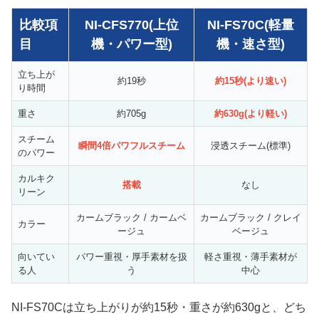
比較項
NI-CFS770(上位
NI-FS70C(軽量
目
機・パワー型)
機・速さ型)
立ち上が
約19秒
約15秒(より速い)
り時間
重さ
約705g
約630g(より軽い)
スチーム
瞬間4倍パワフルスチーム
浸透スチーム(標準)
のパワー
カルキク
搭載
なし
リーン
カームブラック / カームベ
カームブラック / クレイ
カラー
ージュ
ベージュ
向いてい
パワー重視・厚手素材を扱
軽さ重視・薄手素材が
る人
う
中心
NI-FS70Cは立ち上がりが約15秒・重さが約630gと、どち