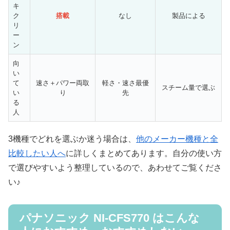
キ
ク
搭載
なし
製品による
リ
ー
ン
向
い
て
速さ＋パワー両取
軽さ・速さ最優
スチーム量で選ぶ
い
り
先
る
人
3機種でどれを選ぶか迷う場合は、
他のメーカー機種と全
比較したい人へ
に詳しくまとめてあります。自分の使い方
で選びやすいよう整理しているので、あわせてご覧くださ
い♪
パナソニック NI-CFS770 はこんな