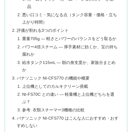
品
悪い口コミ・気になる点（タンク容量・価格・立ち
上がり時間）
評価が割れる3つのポイント
重量705g — 軽さとパワーのバランスをどう取るか
パワー4倍スチーム — 厚手素材に効くか、宝の持ち
腐れか
給水タンク115mL — 朝の身支度か、家族分まとめ
か
パナソニック NI-CFS770 の機能や概要
上位機としてのカルキクリーン搭載
NI-FS70C との違い — 軽量機と上位機どちらを選
ぶ？
参考: 衣類スチーマー3機種の比較
パナソニック NI-CFS770 はこんな人におすすめ・おす
すめしない