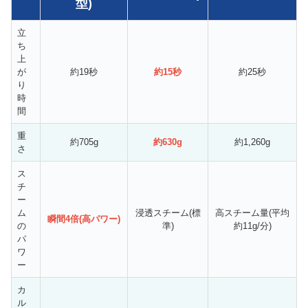
型)
立
ち
上
が
約19秒
約15秒
約25秒
り
時
間
重
約705g
約630g
約1,260g
さ
ス
チ
ー
ム
浸透スチーム(標
高スチーム量(平均
瞬間4倍(高パワー)
の
準)
約11g/分)
パ
ワ
ー
カ
ル