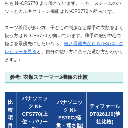
らも NI-CFS770 より優れています。一方、スチームのパ
ワーとカルキクリーン機能は NI-CFS770 の強みです。
スーツ着用が多い方、子どもの制服など厚手の衣類をよく
扱う方は NI-CFS770 が向いています。薄手の服が中心で
軽さを最優先にしたいなら、
軽さ最優先なら NI-FS70C の
レビューを見る
と、自分の使い方に合った選び方がわかり
ますよ♪
参考: 衣類スチーマー3機種の比較
パナソニッ
比
パナソニッ
ク NI-
ティファール
較
ク NI-
CFS770(上
DT8261J0(他
項
FS70C(軽
位・パワー
社比較)
目
量・速さ型)