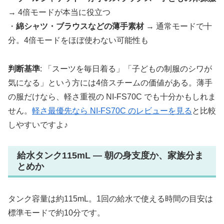
→ 4倍モードが本当に役立つ
・
綿シャツ・ブラウスなどの薄手素材
→ 通常モードで十
分。4倍モードをほぼ使わない可能性も
判断基準
: 「スーツを毎日着る」「子どもの制服のシワが
気になる」という方には4倍スチームの価値がある。薄手
の服だけなら、軽さ重視の NI-FS70C でも十分かもしれま
せん。
軽さ最優先なら NI-FS70C のレビューを見る
と比較
しやすいですよ♪
給水タンク115mL — 朝の身支度か、家族分ま
とめか
タンク容量は約115mL。1回の給水で使える時間の目安は
標準モードで約10分です。