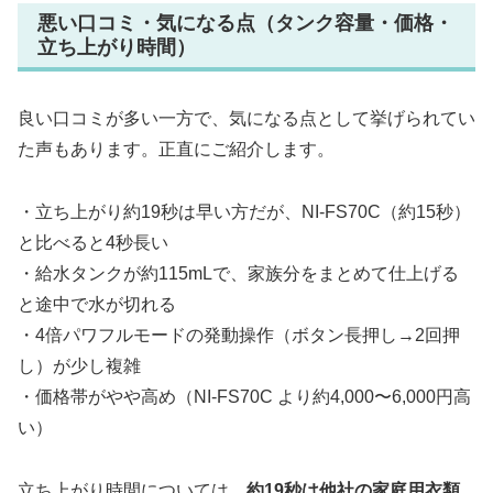
悪い口コミ・気になる点（タンク容量・価格・
立ち上がり時間）
良い口コミが多い一方で、気になる点として挙げられてい
た声もあります。正直にご紹介します。
・立ち上がり約19秒は早い方だが、NI-FS70C（約15秒）
と比べると4秒長い
・給水タンクが約115mLで、家族分をまとめて仕上げる
と途中で水が切れる
・4倍パワフルモードの発動操作（ボタン長押し→2回押
し）が少し複雑
・価格帯がやや高め（NI-FS70C より約4,000〜6,000円高
い）
立ち上がり時間については、
約19秒は他社の家庭用衣類