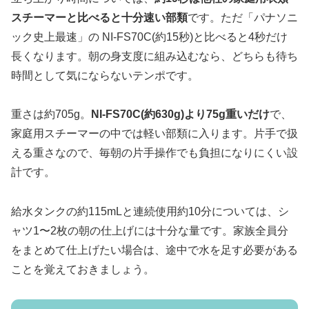
スチーマーと比べると十分速い部類
です。ただ「パナソニ
ック史上最速」の NI-FS70C(約15秒)と比べると4秒だけ
長くなります。朝の身支度に組み込むなら、どちらも待ち
時間として気にならないテンポです。
重さは約705g。
NI-FS70C(約630g)より75g重いだけ
で、
家庭用スチーマーの中では軽い部類に入ります。片手で扱
える重さなので、毎朝の片手操作でも負担になりにくい設
計です。
給水タンクの約115mLと連続使用約10分については、シ
ャツ1〜2枚の朝の仕上げには十分な量です。家族全員分
をまとめて仕上げたい場合は、途中で水を足す必要がある
ことを覚えておきましょう。