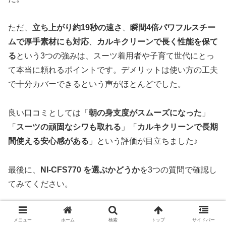
ただ、
立ち上がり約19秒の速さ
、
瞬間4倍パワフルスチー
ムで厚手素材にも対応
、
カルキクリーンで長く性能を保て
る
という3つの強みは、スーツ着用者や子育て世代にとっ
て本当に頼れるポイントです。デメリットは使い方の工夫
で十分カバーできるという声がほとんどでした。
良い口コミとしては「
朝の身支度がスムーズになった
」
「
スーツの頑固なシワも取れる
」「
カルキクリーンで長期
間使える安心感がある
」という評価が目立ちました♪
最後に、
NI-CFS770 を選ぶかどうか
を3つの質問で確認し
てみてください。
Q1. 毎日スーツや厚手の衣類を整えますか？
メニュー
ホーム
検索
トップ
サイドバー