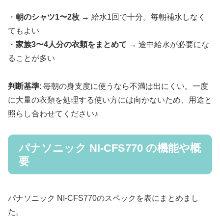
・
朝のシャツ1〜2枚
→ 給水1回で十分。毎朝補水しなく
てもよい
・
家族3〜4人分の衣類をまとめて
→ 途中給水が必要にな
ることが多い
判断基準
: 毎朝の身支度に使うなら不満は出にくい。一度
に大量の衣類を処理する使い方には向かないため、用途と
照らし合わせてください♪
パナソニック NI-CFS770 の機能や概
要
パナソニック NI-CFS770のスペックを表にまとめまし
た。