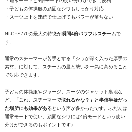
・通常モードと4倍モードの使い分けができて便利
・子どもの体操服の頑固なシワもしっかり対応
・スーツ上下を連続で仕上げてもパワーが落ちない
NI-CFS770の最大の特徴が
瞬間4倍パワフルスチーム
で
す。
通常のスチーマーが苦手とする「シワが深く入った厚手の
素材」に対して、スチームの量と勢いを一気に高めること
で対応できます。
子どもの体操服やジャージ、スーツのジャケット裏地な
ど、
「これ、スチーマーで取れるかな？」と半信半疑だっ
た場所にも効果がある
という声が多かったです。ふだんは
通常モードで使い、頑固なシワには4倍モードという使い
分けができるのもポイントです♪